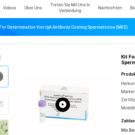
Treten Sie Mit Uns In
Videos
Über Uns
Nachrichten
Bl
Verbindung
 For Determination Von IgA Antibody Coating Spermatozoa (MRZ)
Kit F
Sperm
Produk
Herkun
Marke
Zertifi
Model
Zahlun
Min Be