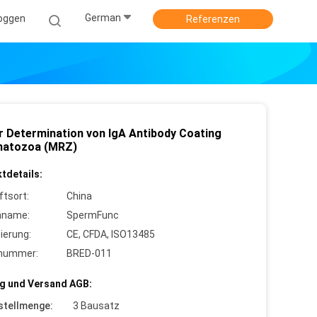
German
oggen
Referenzen
or Determination von IgA Antibody Coating
atozoa (MRZ)
tdetails:
ftsort:
China
nname:
SpermFunc
zierung:
CE, CFDA, ISO13485
lnummer:
BRED-011
g und Versand AGB:
stellmenge:
3 Bausatz