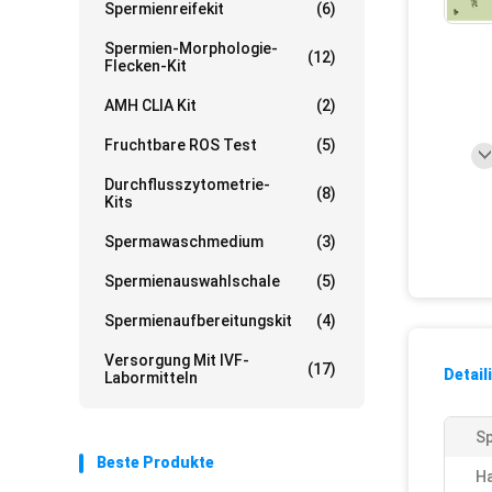
Spermienreifekit
(6)
Spermien-Morphologie-
(12)
Flecken-Kit
AMH CLIA Kit
(2)
Fruchtbare ROS Test
(5)
Durchflusszytometrie-
(8)
Kits
Spermawaschmedium
(3)
Spermienauswahlschale
(5)
Spermienaufbereitungskit
(4)
Versorgung Mit IVF-
(17)
Detail
Labormitteln
Sp
Beste Produkte
Ha