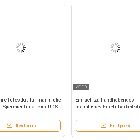
reifetestkit für männliche
Einfach zu handhabendes
tät Spermienfunktions-ROS-
männliches Fruchtbarkeitst
Hohe Genauigkeit BRED-004
geprüft
Bestpreis
Bestpreis