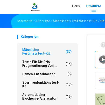
Haus
Produkte
Startseite
Produkte
Männlicher Fertilitätstest-Kit
Kit
Kategorien
Männlicher
(37)
Fertilitätstest-Kit
Tests Für Die DNA-
(14)
Fragmentierung Von ...
Samen-Entnahmeset
(5)
Spermienfunktionstest-
(17)
Kit
Automatischer
(15)
Biochemie-Analysator