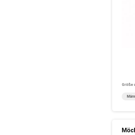
Größe 
Männ
Möch