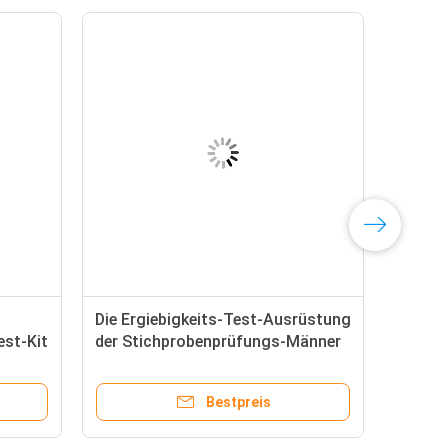
Die Ergiebigkeits-Test-Ausrüstung
est-Kit
der Stichprobenprüfungs-Männer
 CE-
für Bestimmungs-fruchtbare
Plasma-Zink-Niveaus
Bestpreis