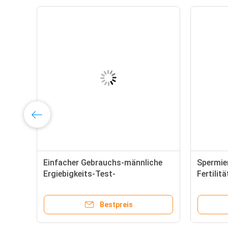
t
Einfacher Gebrauchs-männliche
Spermien
Ergiebigkeits-Test-
Fertili
Ausrüstung/männliche
Testkit
Unfruchtbarkeits-Diagnosen-
Bestpreis
Ausrüstung für fruchtbares
Plasma