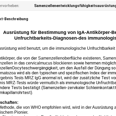
rvorheben:
Samenzellenentwicklungsfähigkeitsausrüstun
kt-Beschreibung
Ausrüstung für Bestimmung von IgA-Antikörper-
Unfruchtbarkeits-Diagnosen-des immunologis
srüstung wird benutzt, um die immunologische Unfruchtbarkeit 
der
tikörper, die von
Samenzellenoberfläche existieren, Samenz
das
sowie hemmen mögliche
zellen in
cervicalmucus blockieren
zellenOocyteschwergängigkeit, um den Ausfall der Düngung so
wird als den typischen und spezifischen Index der im
rmatozoa
anormal ist, wird der zusätzliche Test 
rgebnis Tests MRZ IgG
als immunologische Unfruchtba
nis MRZ-Tests würde vermutlich
ndere Tests bestätigt (Samenzellen-zervikaler Schleim
kontaktt
mkapillarrohrtest).
schaften:
Methode, die von WHO empfohlen wird, wird in der Ausrüstung 
ischem Pionier.