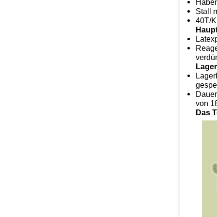
Haben
Stall 
40T/Ki
Haup
Latexp
Reage
verdü
Lager
Lager
gespe
Dauer
von 1
Das T