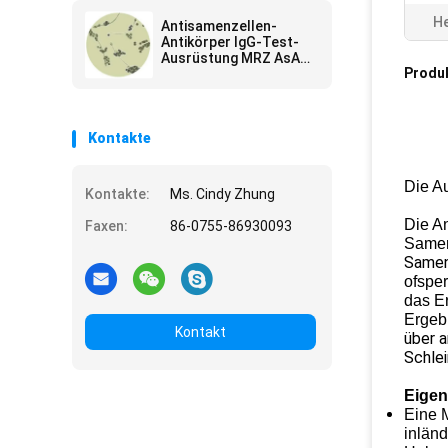
He
Antisamenzellen-
Antikörper IgG-Test-
Ausrüstung MRZ AsAb
Produ
für immunologische
Unfruchtbarkeit
Kontakte
Die Au
Kontakte:
Ms. Cindy Zhung
Die An
Faxen:
86-0755-86930093
Samen
Samen
ofspe
das E
Ergeb
Kontakt
über a
Schlei
Eigen
Eine 
inländ