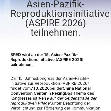
Asien-Pazifik-
QUALITÄTSKONTROLLE
Reproduktionsinitiative
(ASPIRE 2026)
TRETEN
teilnehmen.
SIE
MIT
UNS
BRED wird an der 15. Asien-Pazifik-
IN
Reproduktionsinitiative (ASPIRE 2026)
teilnehmen.
VERBINDUNG
Der 15. Jahreskongress der Asien-Pazifik-
Initiative zur Reproduktion (ASPIRE 2026)
NACHRICHTEN
findet vom
7.10.2026
bei der
China National
Convention Center in Peking
Das Thema des
Kongresses ist
"Reise auf der Seidenstraße der
FORDERN
reproduktiven Pflege".
unter Beachtung der
SIE EIN
Verpflichtung zur Förderung der Kommunikation