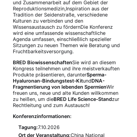
und Zusammenarbeit auf dem Gebiet der
ZITAT
Reproduktionsmedizin,Inspiration aus der
Tradition der Seidenstraße, verschiedene
Kulturen zu verbinden und den
SITEMAP
Wissensaustausch zu fördernDie Konferenz
wird eine umfassende wissenschaftliche
Agenda umfassen, einschließlich spezieller
Sitzungen zu neuen Themen wie Beratung und
PRIVACY
Fruchtbarkeitsversorgung.
POLICY
BRED Biowissenschaften
Sie wird an diesem
Kongress teilnehmen und ihre meistverkauften
Produkte präsentieren, darunter
Sperma-
Hyaluronan-Bindungstest-Kit
und
DNA-
Fragmentierung von lebenden Spermien
Wir
freuen uns, neue und alte Kunden willkommen
zu heißen, um die
BRED Life Science-Stand
zur
Rechtleitung und zum Austausch!
Konferenzinformationen:
Tagung:
7.10.2026
Ort der Veranstaltung:
China National