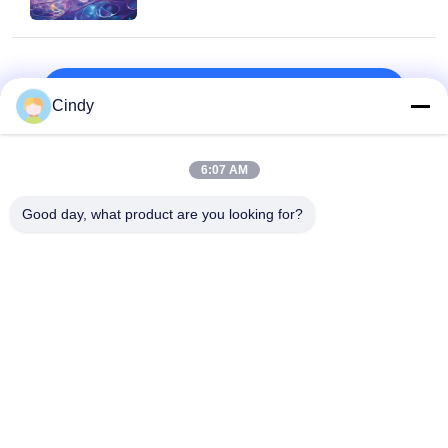
oben
Cindy
6:07 AM
Beliebte Kategorien
Alle
Good day, what product are you looking for?
Männlicher 
Tests Für Die DNA-
Fertilitätstest-Kit
Fragmentierung 
Von Spermien
Samen-
Spermienfunktionstest-
Entnahmeset
Kit
Automatischer 
Spermienreifekit
Biochemie-
Analysator
Spermien-
AMH CLIA Kit
Morphologie-