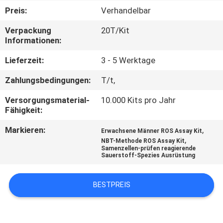
Preis:
Verhandelbar
QUALITÄTSKONTROLLE
Verpackung
20T/Kit
Informationen:
TRETEN
Lieferzeit:
3 - 5 Werktage
SIE
Zahlungsbedingungen:
T/t,
MIT
Versorgungsmaterial-
10.000 Kits pro Jahr
UNS
Fähigkeit:
IN
Markieren:
,
Erwachsene Männer ROS Assay Kit
VERBINDUNG
,
NBT-Methode ROS Assay Kit
Samenzellen-prüfen reagierende
Sauerstoff-Spezies Ausrüstung
NACHRICHTEN
BESTPREIS
BLOGGEN