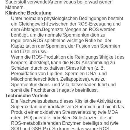
Sauerstoff verwendet
Artenniveaus bei erwachsenen
Männern.
Klinische Bedeutung
Unter normalen physiologischen Bedingungen besteht
ein Gleichgewicht zwischen der ROS-Erzeugung und
dem Abfangen.Begrenzte Mengen an ROS werden
benötigt, um die normale Spermienfunktion zu
regulieren.ROS spielt eine wichtige Rolle bei der
Kapazitation der Spermien, der Fusion von Spermien
und Eizellen usw.
Wenn die ROS-Produktion die Reinigungsfähigkeit des
Körpers übersteigt, kann die ROS-Ansammlung zu
Schäden durch oxidativen Stress führen (z. B.
Peroxidation von Lipiden, Spermien-DNA- und
Mitochondrienschäden, Zellapoptose), was zu
Spermienfunktions- und Vitalitätsschäden führt und
somit die Fruchtbarkeit negativ beeinflusst.
Technische Vorteile
Die Nachweissubstanz dieses Kits ist die Aktivität des
Superoxidanionenradikals von Spermien und nicht das
Produkt einer oxidativen Stressverletzung (wie MDA
oder LPO) oder die indirekten Substanzen, die an
ROS-metabolisierenden Enzymen beteiligt sind (wie
SOD und GSH-Px). So kann es das wahre ROS-