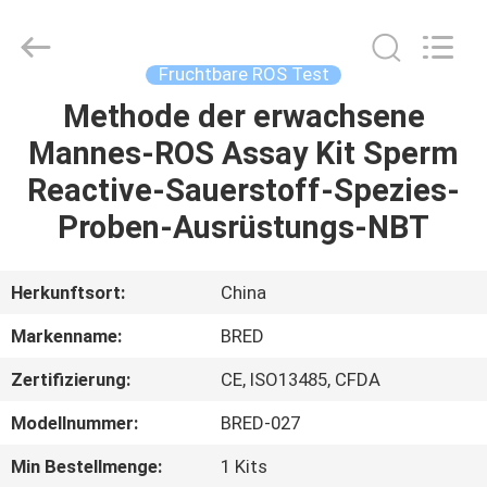
BRED
Life
Science
Technology
Inc..
Fruchtbare ROS Test
All
Rights
Reserved.
Methode der erwachsene
HAUS
Mannes-ROS Assay Kit Sperm
PRODUKTE
Reactive-Sauerstoff-Spezies-
Proben-Ausrüstungs-NBT
VIDEOS
Herkunftsort:
China
ÜBER
Markenname:
BRED
UNS
Zertifizierung:
CE, ISO13485, CFDA
FABRIK-
Modellnummer:
BRED-027
AUSFLUG
Min Bestellmenge:
1 Kits