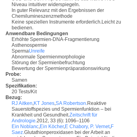
Niveau intuitiver widerspiegeln.
In guter Relevanz mit den Ergebnissen der
Chemilumineszenzmethode
Keine speziellen Instrumente erforderlich.Leicht zu
bedienen.
Anwendbare Bedingungen
Erhöhte Spermien-DNA-Fragmentierung
Asthenospermie
Sperma
Unreife
Abnormale Spermienmorphologie
Störung der Spermienbefruchtung
Bewertung der Spermienpräparationswirkung
Probe:
Samen
Spezifikation:
20 Tests/Kit
Bezug:
RJ Aitken
,
KT Jones
,
SA Robertson.
Reaktive
Sauerstoffspezies und Spermienfunktion – bei
Krankheit und Gesundheit.
Zeitschrift für
Andrologie.
2012, 33 (6): 1096–1106
Ein Noblanc
,
Ein Köcher
,
E Chabory,
P. Vernet
,
F
Saez.
Glutathionperoxidasen bei der Arbeit an