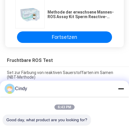
Methode der erwachsene Mannes-
ROS Assay Kit Sperm Reactive-
Sauerstoff-Spezies-Proben-
Ausrüstungs-NBT
Fortsetzen
Fruchtbare ROS Test
Set zur Färbung von reaktiven Sauerstoffarten im Samen
(NBT-Methode)
Cindy
DCFH-DA-Färbung von Spermienproben, männliches
Fertilitätstestkit, Wasserstoffperoxid-Nachweis
Ergiebigkeits-Test-Ausrüstung genaue Ergebnis-
6:43 PM
Samenzellen-reagierende Sauerstoff Soecies MitoSOX
männliche
Good day, what product are you looking for?