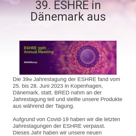
39. ESHRE in
QUALITÄTSKONTROLLE
Dänemark aus
TRETEN
SIE
MIT
UNS
IN
Die 39
Jahrestagung der ESHRE fand vom
te
VERBINDUNG
25. bis 28. Juni 2023 in Kopenhagen,
Dänemark, statt.
BRED nahm an der
Jahrestagung teil
und
stellte unsere Produkte
NACHRICHTEN
aus
während der Tagung.
Aufgrund von Covid-19 haben wir die letzten
FORDERN
Jahrestagungen der ESHRE verpasst.
SIE EIN
Dieses Jahr haben wir unsere neuen